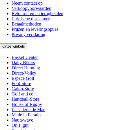
Neem contact op
Verkoopvoorwaarden
Retourneren en terugbetalen
Juridische disclaimer
Betaalmethoden
Prijzen en leveringsopties
Privacy verklaring
Onze winkels
Basket-Center
Daily Bikers
Direct Running
Direct-Volley
Espace Golf
Foot-Store
Galop-Store
Golf and co
Handball-Store
House of Rugby
La sellerie de Maé
Made in Paradis
Nauti-wave
On-Fight