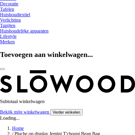
Decoratie
Tafelen
Huishoudtextiel
Verlichting
Tapijten
Huishoudelijke apparaten
Lifestyle
Merken
Toevoegen aan winkelwagen...
Subtotaal winkelwagen
Bekijk mijn winkelwagen
Verder winkelen
Loading...
Home
/
Pluche op display Jemini T'choupi Bean Bag