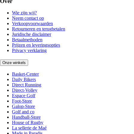
Over
Wie zijn wij?
Neem contact op
Verkoopvoorwaarden
Retourneren en terugbetalen
Juridische disclaimer
Betaalmethoden
Prijzen en leveringsopties
Privacy verklaring
Onze winkels
Basket-Center
Daily Bikers
Direct Running
Direct-Volley
Espace Golf
Foot-Store
Galop-Store
Golf and co
Handball-Store
House of Rugby
La sellerie de Maé
Made in Paradis