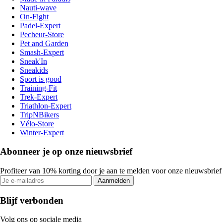
Nauti-wave
On-Fight
Padel-Expert
Pecheur-Store
Pet and Garden
Smash-Expert
Sneak'In
Sneakids
Sport is good
Training-Fit
Trek-Expert
Triathlon-Expert
TripNBikers
Vélo-Store
Winter-Expert
Abonneer je op onze nieuwsbrief
Profiteer van 10% korting door je aan te melden voor onze nieuwsbrief
Aanmelden
Blijf verbonden
Volg ons op sociale media