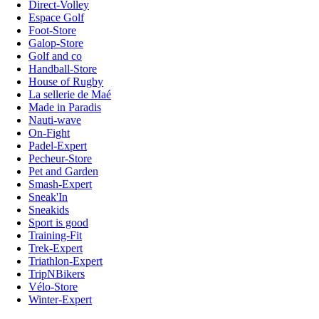
Direct-Volley
Espace Golf
Foot-Store
Galop-Store
Golf and co
Handball-Store
House of Rugby
La sellerie de Maé
Made in Paradis
Nauti-wave
On-Fight
Padel-Expert
Pecheur-Store
Pet and Garden
Smash-Expert
Sneak'In
Sneakids
Sport is good
Training-Fit
Trek-Expert
Triathlon-Expert
TripNBikers
Vélo-Store
Winter-Expert