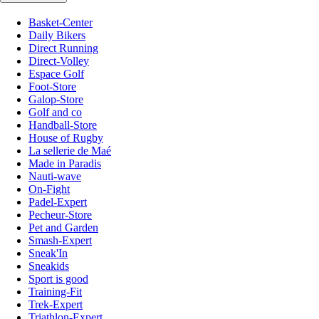
Basket-Center
Daily Bikers
Direct Running
Direct-Volley
Espace Golf
Foot-Store
Galop-Store
Golf and co
Handball-Store
House of Rugby
La sellerie de Maé
Made in Paradis
Nauti-wave
On-Fight
Padel-Expert
Pecheur-Store
Pet and Garden
Smash-Expert
Sneak'In
Sneakids
Sport is good
Training-Fit
Trek-Expert
Triathlon-Expert