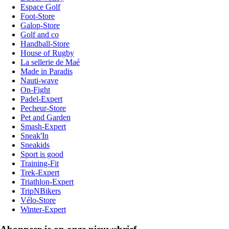
Espace Golf
Foot-Store
Galop-Store
Golf and co
Handball-Store
House of Rugby
La sellerie de Maé
Made in Paradis
Nauti-wave
On-Fight
Padel-Expert
Pecheur-Store
Pet and Garden
Smash-Expert
Sneak'In
Sneakids
Sport is good
Training-Fit
Trek-Expert
Triathlon-Expert
TripNBikers
Vélo-Store
Winter-Expert