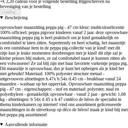
+€ 2,20
cadeau voor je volgende bestelling
Bijgeschreven na
bevestiging van je bestelling
Loading...
Beschrijving
opvouwbare maanzitting peppa pig - 47 cm kleur: multicolourlicentie
100% officieel: peppa pigvoor kinderen vanaf 2 jaar. deze opvouwbare
maanzitting peppa pig is heel praktisch om je kind gemakkelijk en
comfortabel te laten zitten. Supertrendy en heel schattig, het maanzitje
is een onmisbaar item in de peppa pig-collectie van je kind! met dit
zitje kun je leuke momenten doorbrengen met je kind! dit zitje zal je
kleine prinses blij maken, ze zal comfortabel naast je kunnen zitten als
een volwassene! Ze zal blij zijn met haar favoriete varkentje peppa pig.
Dit maanzitje is opvouwbaar, dus je kunt het opbergen als je kind het
niet gebruikt! Materiaal: 100% polyester structure metaal -
uitgevouwen afmetingen h.47x b.54x d.45 cm - bruikbaar vanaf 24
maanden - wasbaar op het oppervlak. Opvouwbare maanzitting peppa
pig - 47 cm - eigenschappen: - stof en materiaal: polyester, staal en
polyethyleen - gemakkelijk opvouwbaar - vanaf 2 jaar - gewicht: 1,68
kg - afmetingen: b 54x d 45 x h 47 cmdéco de héros de specialist in
thema kinderkamers op internet! vind ons assortiment gelicenseerde
maanzittingen in de uitverkoop op déco de héros! maak je kind blij met
het peppa pig assortiment!
Aanvullende informatie