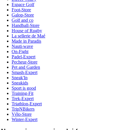
Espace Golf
Foot-Store
Galop-Store
Golf and co
Handball-Store
House of Rugby
La sellerie de Maé
Made in Paradis
Nauti-wave
On-Fight
Padel-Expert
Pecheur-Store
Pet and Garden
Smash-Expert
Sneak'In
Sneakids
Sport is good
Training-Fit
Trek-Expert
Triathlon-Expert
TripNBikers
Vélo-Store
Winter-Expert