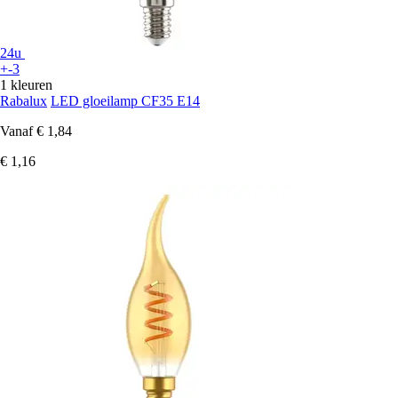
24u
+-3
1 kleuren
Rabalux
LED gloeilamp CF35 E14
Vanaf
€ 1,84
€ 1,16