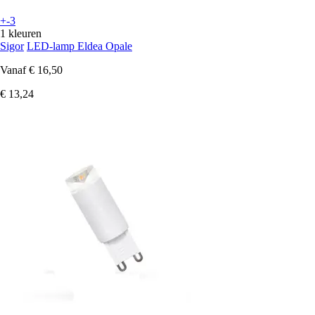
+-3
1 kleuren
Sigor
LED-lamp Eldea Opale
Vanaf
€ 16,50
€ 13,24