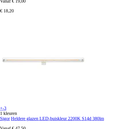
Vanaf
€ 19,00
€ 18,20
+-3
1 kleuren
Sigor
Heldere glazen LED-buiskleur 2200K S14d 380lm
Vanaf
€ 47,50