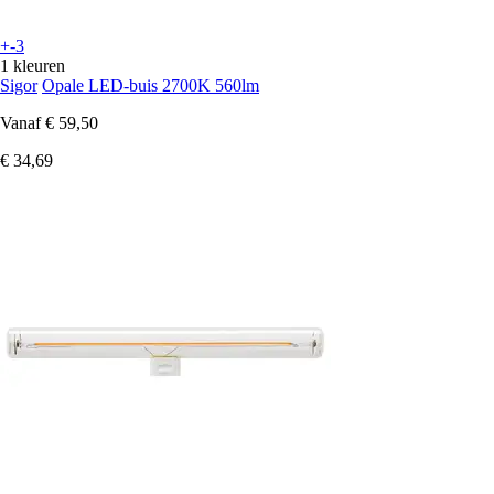
+-3
1 kleuren
Sigor
Opale LED-buis 2700K 560lm
Vanaf
€ 59,50
€ 34,69