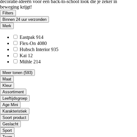
decoratie-ideeën voor een back-to-school look die je zeker in
beweging krijgt!
Filters
Binnen 24 uur verzonden
Merk
Eastpak
914
Flex-On
4080
Hubsch Interior
935
Kai
12
Mühle
214
Meer tonen
(593)
Maat
Kleur
Assortiment
Leeftijdsgroep
Age Mini
Karakteristiek
Soort product
Geslacht
Sport
Team