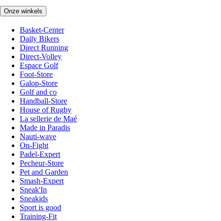
Onze winkels
Basket-Center
Daily Bikers
Direct Running
Direct-Volley
Espace Golf
Foot-Store
Galop-Store
Golf and co
Handball-Store
House of Rugby
La sellerie de Maé
Made in Paradis
Nauti-wave
On-Fight
Padel-Expert
Pecheur-Store
Pet and Garden
Smash-Expert
Sneak'In
Sneakids
Sport is good
Training-Fit