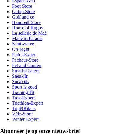
Espace Golf
Foot-Store
Galop-Store
Golf and co
Handball-Store
House of Rugby
La sellerie de Maé
Made in Paradis
Nauti-wave
On-Fight
Padel-Expert
Pecheur-Store
Pet and Garden
Smash-Expert
Sneak'In
Sneakids
Sport is good
Training-Fit
Trek-Expert
Triathlon-Expert
TripNBikers
Vélo-Store
Winter-Expert
Abonneer je op onze nieuwsbrief