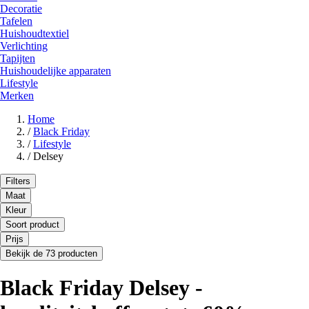
Decoratie
Tafelen
Huishoudtextiel
Verlichting
Tapijten
Huishoudelijke apparaten
Lifestyle
Merken
Home
/
Black Friday
/
Lifestyle
/
Delsey
Filters
Maat
Kleur
Soort product
Prijs
Bekijk de 73 producten
Black Friday Delsey -