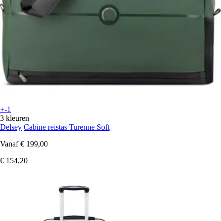
+-1
3 kleuren
Delsey
Cabine reistas Turenne Soft
Vanaf
€ 199,00
€ 154,20