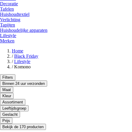
Decoratie
Tafelen
Huishoudtextiel
Verlichting
Tapijten
Huishoudelijke apparaten
Lifestyle
Merken
Home
/
Black Friday
/
Lifestyle
/
Komono
Filters
Binnen 24 uur verzonden
Maat
Kleur
Assortiment
Leeftijdsgroep
Geslacht
Prijs
Bekijk de 170 producten