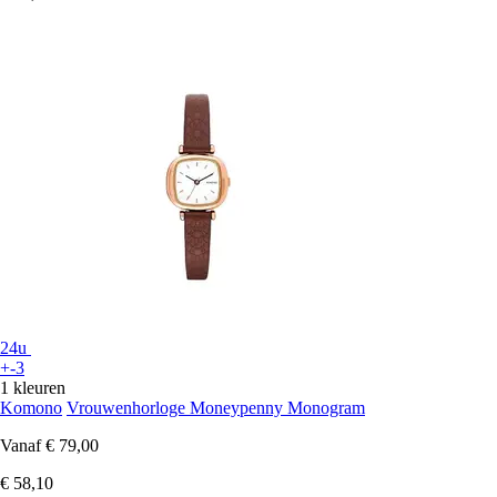
24u
+-3
1 kleuren
Komono
Vrouwenhorloge Moneypenny Monogram
Vanaf
€ 79,00
€ 58,10