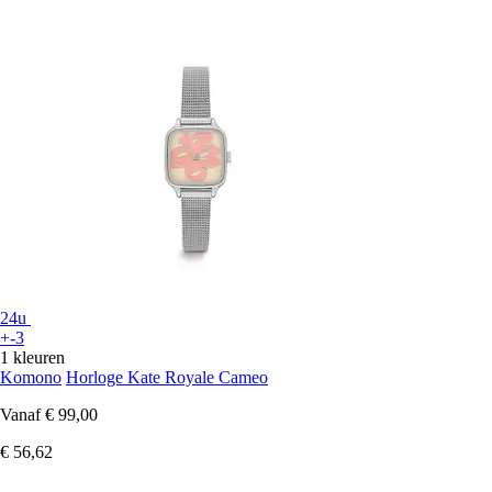
24u
+-3
1 kleuren
Komono
Horloge Kate Royale Cameo
Vanaf
€ 99,00
€ 56,62