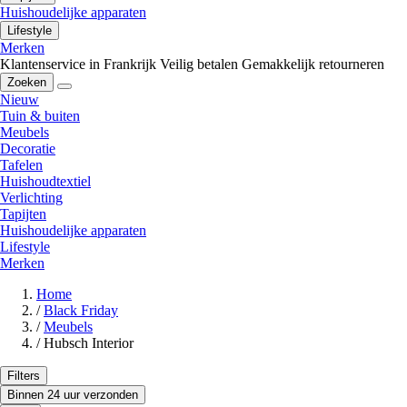
Huishoudelijke apparaten
Lifestyle
Merken
Klantenservice in Frankrijk
Veilig betalen
Gemakkelijk retourneren
Zoeken
Nieuw
Tuin & buiten
Meubels
Decoratie
Tafelen
Huishoudtextiel
Verlichting
Tapijten
Huishoudelijke apparaten
Lifestyle
Merken
Home
/
Black Friday
/
Meubels
/
Hubsch Interior
Filters
Binnen 24 uur verzonden