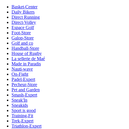
Basket-Center
Daily Bikers
Direct Running
Direct-Volley
Espace Golf
Foot-Store
Galop-Store
Golf and co
Handball-Store
House of Rugby
La sellerie de Maé
Made in Paradis
Nauti-wave
On-Fight
Padel-Expert
Pecheur-Store
Pet and Garden
Smash-Expert
Sneak'In
Sneakids
Sport is good
Training-Fit
Trek-Expert
Triathlon-Expert