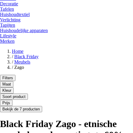
Decoratie
Tafelen
Huishoudtextiel
Verlichting
Tapijten
Huishoudelijke apparaten
Lifestyle
Merken
Home
/
Black Friday
/
Meubels
/
Zago
Filters
Maat
Kleur
Soort product
Prijs
Bekijk de 7 producten
Black Friday Zago - etnische