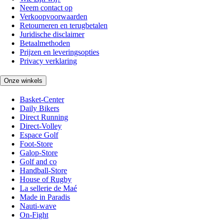
Neem contact op
Verkoopvoorwaarden
Retourneren en terugbetalen
Juridische disclaimer
Betaalmethoden
Prijzen en leveringsopties
Privacy verklaring
Onze winkels
Basket-Center
Daily Bikers
Direct Running
Direct-Volley
Espace Golf
Foot-Store
Galop-Store
Golf and co
Handball-Store
House of Rugby
La sellerie de Maé
Made in Paradis
Nauti-wave
On-Fight