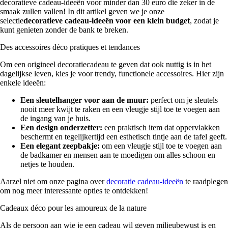
decoratieve cadeau-ideeën voor minder dan 30 euro die zeker in de
smaak zullen vallen! In dit artikel geven we je onze
selectie
decoratieve cadeau-ideeën voor een klein budget
, zodat je
kunt genieten zonder de bank te breken.
Des accessoires déco pratiques et tendances
Om een origineel decoratiecadeau te geven dat ook nuttig is in het
dagelijkse leven, kies je voor trendy, functionele accessoires. Hier zijn
enkele ideeën:
Een sleutelhanger voor aan de muur:
perfect om je sleutels
nooit meer kwijt te raken en een vleugje stijl toe te voegen aan
de ingang van je huis.
Een design onderzetter:
een praktisch item dat oppervlakken
beschermt en tegelijkertijd een esthetisch tintje aan de tafel geeft.
Een elegant zeepbakje:
om een vleugje stijl toe te voegen aan
de badkamer en mensen aan te moedigen om alles schoon en
netjes te houden.
Aarzel niet om onze pagina over
decoratie cadeau-ideeën
te raadplegen
om nog meer interessante opties te ontdekken!
Cadeaux déco pour les amoureux de la nature
Als de persoon aan wie je een cadeau wil geven milieubewust is en