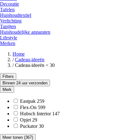
Decoratie
Tafelen
Huishoudtextiel
Verlichting
Tapijten
Huishoudelijke apparaten
Lifestyle
Merken
Home
/
Cadeau-ideeën
/
Cadeau-ideeën < 30
Filters
Binnen 24 uur verzonden
Merk
Eastpak
259
Flex-On
599
Hubsch Interior
147
Opjet
29
Puckator
30
Meer tonen
(367)