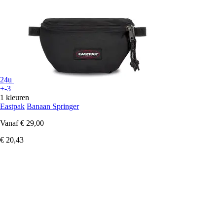
24u
+-3
1 kleuren
Eastpak
Banaan Springer
Vanaf
€ 29,00
€ 20,43