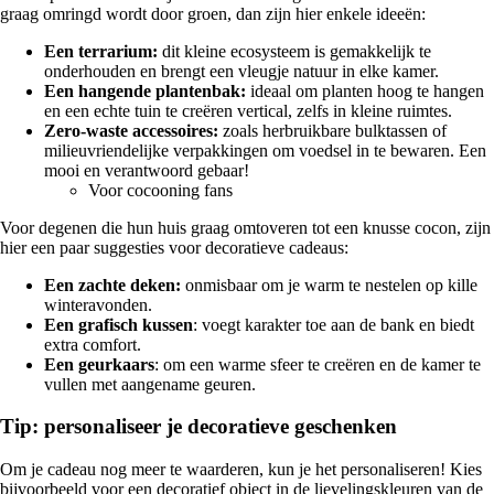
graag omringd wordt door groen, dan zijn hier enkele ideeën:
Een terrarium:
dit kleine ecosysteem is gemakkelijk te
onderhouden en brengt een vleugje natuur in elke kamer.
Een hangende plantenbak:
ideaal om planten hoog te hangen
en een echte tuin te creëren vertical, zelfs in kleine ruimtes.
Zero-waste accessoires:
zoals herbruikbare bulktassen of
milieuvriendelijke verpakkingen om voedsel in te bewaren. Een
mooi en verantwoord gebaar!
Voor cocooning fans
Voor degenen die hun huis graag omtoveren tot een knusse cocon, zijn
hier een paar suggesties voor decoratieve cadeaus:
Een zachte deken:
onmisbaar om je warm te nestelen op kille
winteravonden.
Een grafisch kussen
: voegt karakter toe aan de bank en biedt
extra comfort.
Een geurkaars
: om een warme sfeer te creëren en de kamer te
vullen met aangename geuren.
Tip: personaliseer je decoratieve geschenken
Om je cadeau nog meer te waarderen, kun je het personaliseren! Kies
bijvoorbeeld voor een decoratief object in de lievelingskleuren van de