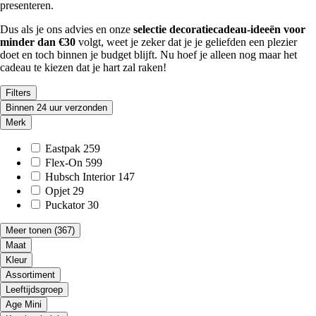
presenteren.
Dus als je ons advies en onze
selectie decoratiecadeau-ideeën voor
minder dan €30
volgt, weet je zeker dat je je geliefden een plezier
doet en toch binnen je budget blijft. Nu hoef je alleen nog maar het
cadeau te kiezen dat je hart zal raken!
Filters
Binnen 24 uur verzonden
Merk
Eastpak
259
Flex-On
599
Hubsch Interior
147
Opjet
29
Puckator
30
Meer tonen
(367)
Maat
Kleur
Assortiment
Leeftijdsgroep
Age Mini