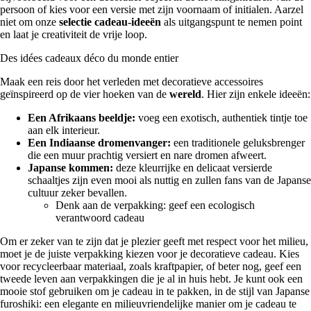
persoon of kies voor een versie met zijn voornaam of initialen. Aarzel
niet om onze
selectie cadeau-ideeën
als uitgangspunt te nemen point
en laat je creativiteit de vrije loop.
Des idées cadeaux déco du monde entier
Maak een reis door het verleden met decoratieve accessoires
geïnspireerd op de vier hoeken van de
wereld
. Hier zijn enkele ideeën:
Een Afrikaans beeldje:
voeg een exotisch, authentiek tintje toe
aan elk interieur.
Een Indiaanse dromenvanger:
een traditionele geluksbrenger
die een muur prachtig versiert en nare dromen afweert.
Japanse kommen:
deze kleurrijke en delicaat versierde
schaaltjes zijn even mooi als nuttig en zullen fans van de Japanse
cultuur zeker bevallen.
Denk aan de verpakking: geef een ecologisch
verantwoord cadeau
Om er zeker van te zijn dat je plezier geeft met respect voor het milieu,
moet je de juiste verpakking kiezen voor je decoratieve cadeau. Kies
voor recycleerbaar materiaal, zoals kraftpapier, of beter nog, geef een
tweede leven aan verpakkingen die je al in huis hebt. Je kunt ook een
mooie stof gebruiken om je cadeau in te pakken, in de stijl van Japanse
furoshiki: een elegante en milieuvriendelijke manier om je cadeau te