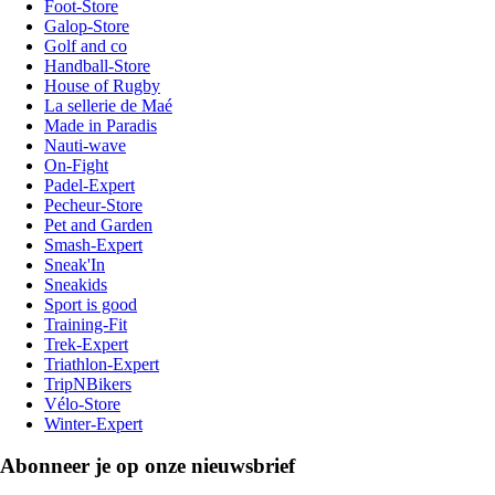
Foot-Store
Galop-Store
Golf and co
Handball-Store
House of Rugby
La sellerie de Maé
Made in Paradis
Nauti-wave
On-Fight
Padel-Expert
Pecheur-Store
Pet and Garden
Smash-Expert
Sneak'In
Sneakids
Sport is good
Training-Fit
Trek-Expert
Triathlon-Expert
TripNBikers
Vélo-Store
Winter-Expert
Abonneer je op onze nieuwsbrief