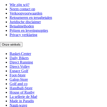
Wie zijn wij?
Neem contact op
Verkoopvoorwaarden
Retourneren en terugbetalen
Juridische disclaimer
Betaalmethoden
Prijzen en leveringsopties
Privacy verklaring
Onze winkels
Basket-Center
Daily Bikers
Direct Running
Direct-Volley
Espace Golf
Foot-Store
Galop-Store
Golf and co
Handball-Store
House of Rugby
La sellerie de Maé
Made in Paradis
Nauti-wave