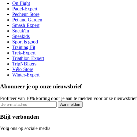
On-Fight
Padel-Expert
Pecheur-Store
Pet and Garden
Smash-Expert
Sneak'In
Sneakids
Sport is good
Training-Fit
Trek-Expert
Triathlon-Expert
TripNBikers
Vélo-Store
Winter-Expert
Abonneer je op onze nieuwsbrief
Profiteer van 10% korting door je aan te melden voor onze nieuwsbrief
Aanmelden
Blijf verbonden
Volg ons op sociale media