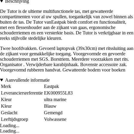
Beschrijving
De Tutor is de ultieme multifunctionele tas, met gewatteerde
compartimenten voor al uw spullen, toegankelijk van zowel binnen als
buiten de tas. De Tutor vanEastpak biedt comfort en functionaliteit,
met een flessenhouder aan de zijkant van gaas, ergonomische
schouderriemen en een versterkte basis. De Tutor is verkrijgbaar in een
reeks stijlvolle stedelijke kleuren.
Twee hoofdvakken. Gevoerd laptopvak (39x30cm) met ritssluiting aan
de zijkant voor gemakkelijke toegang. Voorgevormde en gevoerde
schouderriemen met SGS. Borstriem. Meerdere voorzakken met rits.
Organisator . Verwijderbare karabijnhaak. Bovenste accessoire zak.
Voorgevormd rubberen handvat. Gewatteerde bodem voor boeken
Aanvullende informatie
Merk
Eastpak
Leveranciersreferentie
EK000955L83
Kleur
ultra marine
Kleur
Blauw
Geslacht
Gemengd
Leeftijdsgroep
Volwassene
Loading...
Loading...