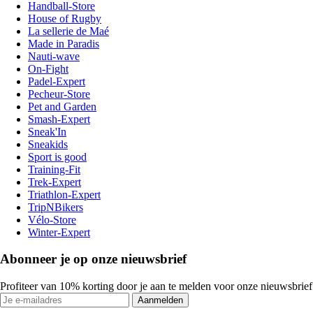
Handball-Store
House of Rugby
La sellerie de Maé
Made in Paradis
Nauti-wave
On-Fight
Padel-Expert
Pecheur-Store
Pet and Garden
Smash-Expert
Sneak'In
Sneakids
Sport is good
Training-Fit
Trek-Expert
Triathlon-Expert
TripNBikers
Vélo-Store
Winter-Expert
Abonneer je op onze nieuwsbrief
Profiteer van 10% korting door je aan te melden voor onze nieuwsbrief
Aanmelden