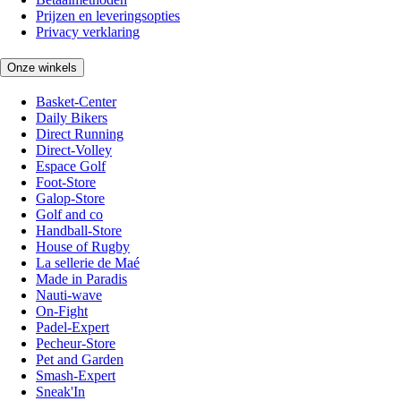
Prijzen en leveringsopties
Privacy verklaring
Onze winkels
Basket-Center
Daily Bikers
Direct Running
Direct-Volley
Espace Golf
Foot-Store
Galop-Store
Golf and co
Handball-Store
House of Rugby
La sellerie de Maé
Made in Paradis
Nauti-wave
On-Fight
Padel-Expert
Pecheur-Store
Pet and Garden
Smash-Expert
Sneak'In