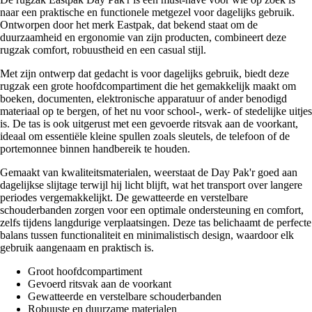
naar een praktische en functionele metgezel voor dagelijks gebruik.
Ontworpen door het merk Eastpak, dat bekend staat om de
duurzaamheid en ergonomie van zijn producten, combineert deze
rugzak comfort, robuustheid en een casual stijl.
Met zijn ontwerp dat gedacht is voor dagelijks gebruik, biedt deze
rugzak een grote hoofdcompartiment die het gemakkelijk maakt om
boeken, documenten, elektronische apparatuur of ander benodigd
materiaal op te bergen, of het nu voor school-, werk- of stedelijke uitjes
is. De tas is ook uitgerust met een gevoerde ritsvak aan de voorkant,
ideaal om essentiële kleine spullen zoals sleutels, de telefoon of de
portemonnee binnen handbereik te houden.
Gemaakt van kwaliteitsmaterialen, weerstaat de Day Pak'r goed aan
dagelijkse slijtage terwijl hij licht blijft, wat het transport over langere
periodes vergemakkelijkt. De gewatteerde en verstelbare
schouderbanden zorgen voor een optimale ondersteuning en comfort,
zelfs tijdens langdurige verplaatsingen. Deze tas belichaamt de perfecte
balans tussen functionaliteit en minimalistisch design, waardoor elk
gebruik aangenaam en praktisch is.
Groot hoofdcompartiment
Gevoerd ritsvak aan de voorkant
Gewatteerde en verstelbare schouderbanden
Robuuste en duurzame materialen