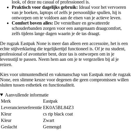
look, of deze nu casual of professioneel is.
Praktisch voor dagelijks gebruik:
Ideaal voor het vervoeren
van je boeken, laptops of zelfs je persoonlijke spullen, hij is
ontworpen om te voldoen aan de eisen van je actieve leven.
Comfort boven alles:
De verstelbare en gewatteerde
schouderbanden zorgen voor een aangenaam draagcomfort,
zelfs tijdens lange dagen waarin je de tas draagt.
De rugzak Eastpak None is meer dan alleen een accessoire, het is een
echte stijlverklaring die tegelijkertijd functioneel is. Of je nu student,
professional of avonturier bent, deze tas is ontworpen om in je
levensstijl te passen. Neem hem aan om je te vergezellen bij al je
reizen.
Kies voor uitmuntendheid en vakmanschap van Eastpak met de rugzak
None, een slimme keuze voor degenen die geen compromissen willen
sluiten tussen esthetiek en functionaliteit.
Aanvullende informatie
Merk
Eastpak
Leveranciersreferentie
EK0A5BL84Z3
Kleur
cs rip black coat
Kleur
Zwart
Geslacht
Gemengd