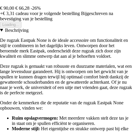
€ 90,00
€ 66,28
-26%
+€ 3,31
cadeau voor je volgende bestelling
Bijgeschreven na
bevestiging van je bestelling
Loading...
Beschrijving
De rugzak Eastpak None is de ideale accessoire om functionaliteit en
stijl te combineren in het dagelijks leven. Ontworpen door het
beroemde merk Eastpak, onderscheidt deze rugzak zich door zijn
kwaliteit en slimme ontwerp dat aan al je behoeften voldoet.
Deze rugzak is gemaakt van robuuste en duurzame materialen, wat een
lange levensduur garandeert. Hij is ontworpen om het gewicht van je
spullen te kunnen dragen terwijl hij optimaal comfort biedt dankzij de
gewatteerde schouderbanden en de gewatteerde achterkant. Of je nu
naar je werk, de universiteit of een uitje met vrienden gaat, deze rugzak
is de perfecte metgezel.
Onder de kenmerken die de reputatie van de rugzak Eastpak None
opbouwen, vinden we:
Ruim opslagvermogen:
Met meerdere vakken stelt deze tas je
in staat om je spullen efficiënt te organiseren.
Moderne stijl:
Het eigentijdse en strakke ontwerp past bij elke