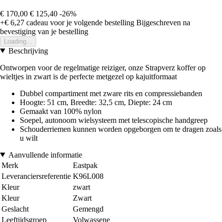
€ 170,00
€ 125,40
-26%
+€ 6,27
cadeau voor je volgende bestelling
Bijgeschreven na
bevestiging van je bestelling
Loading...
Beschrijving
Ontworpen voor de regelmatige reiziger, onze Strapverz koffer op
wieltjes in zwart is de perfecte metgezel op kajuitformaat
Dubbel compartiment met zware rits en compressiebanden
Hoogte: 51 cm, Breedte: 32,5 cm, Diepte: 24 cm
Gemaakt van 100% nylon
Soepel, autonoom wielsysteem met telescopische handgreep
Schouderriemen kunnen worden opgeborgen om te dragen zoals
u wilt
Aanvullende informatie
Merk
Eastpak
Leveranciersreferentie
K96L008
Kleur
zwart
Kleur
Zwart
Geslacht
Gemengd
Leeftijdsgroep
Volwassene