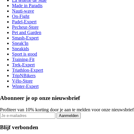
La sellerie de Maé
Made in Paradis
Nauti-wave
On-Fight
Padel-Expert
Pecheur-Store
Pet and Garden
Smash-Expert
Sneak'In
Sneakids
Sport is good
Training-Fit
Trek-Expert
Triathlon-Expert
TripNBikers
Vélo-Store
Winter-Expert
Abonneer je op onze nieuwsbrief
Profiteer van 10% korting door je aan te melden voor onze nieuwsbrief
Aanmelden
Blijf verbonden