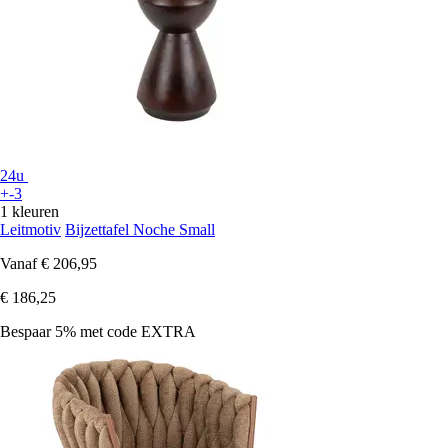
24u
+-3
1 kleuren
Leitmotiv
Bijzettafel Noche Small
Vanaf
€ 206,95
€ 186,25
Bespaar 5%
met code
EXTRA