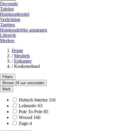
Decoratie
Tafelen
Huishoudtextiel
Verlichting
Tapijten
Huishoudelijke apparaten
Lifestyle
Merken
Home
/
Meubels
/
Eetkamer
/
Keukeneiland
Filters
Binnen 24 uur verzonden
Merk
Hubsch Interior
116
Leitmotiv
63
Pole To Pole
85
Woood
160
Zago
4