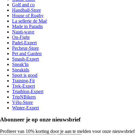
Golf and co
Handball-Store
House of Rugby
La sellerie de Maé
Made in Paradis
Nauti-wave
On-Fight
Padel-Expert
Pecheur-Store
Pet and Garden
Smash-Expert
Sneak'In
Sneakids
Sport is good
Training-Fit
Trek-Expert
Triathlon-Expert
TripNBikers
Vélo-Store
Winter-Expert
Abonneer je op onze nieuwsbrief
Profiteer van 10% korting door je aan te melden voor onze nieuwsbrief