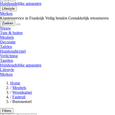
Huishoudelijke apparaten
Lifestyle
Merken
Klantenservice in Frankrijk
Veilig betalen
Gemakkelijk retourneren
Zoeken
Nieuw
Tuin & buiten
Meubels
Decoratie
Tafelen
Huishoudtextiel
Verlichting
Tapijten
Huishoudelijke apparaten
Lifestyle
Merken
Home
/
Meubels
/
Woonkamer
/
Fauteuil
/
Bureaustoel
Filters