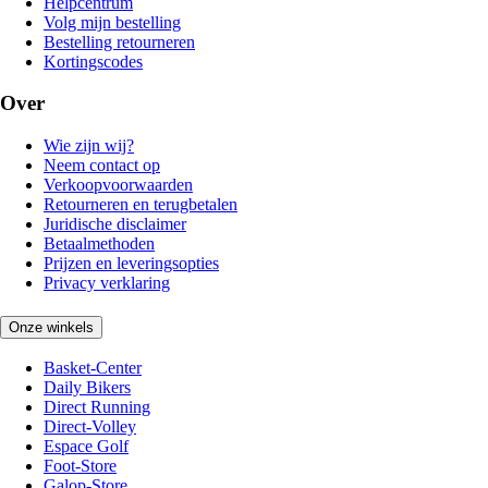
Helpcentrum
Volg mijn bestelling
Bestelling retourneren
Kortingscodes
Over
Wie zijn wij?
Neem contact op
Verkoopvoorwaarden
Retourneren en terugbetalen
Juridische disclaimer
Betaalmethoden
Prijzen en leveringsopties
Privacy verklaring
Onze winkels
Basket-Center
Daily Bikers
Direct Running
Direct-Volley
Espace Golf
Foot-Store
Galop-Store