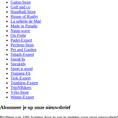
Galop-Store
Golf and co
Handball-Store
House of Rugby
La sellerie de Maé
Made in Paradis
Nauti-wave
On-Fight
Padel-Expert
Pecheur-Store
Pet and Garden
Smash-Expert
Sneak'In
Sneakids
Sport is good
Training-Fit
Trek-Expert
Triathlon-Expert
TripNBikers
Vélo-Store
Winter-Expert
Abonneer je op onze nieuwsbrief
Profiteer van 10% korting door je aan te melden voor onze nieuwsbrief