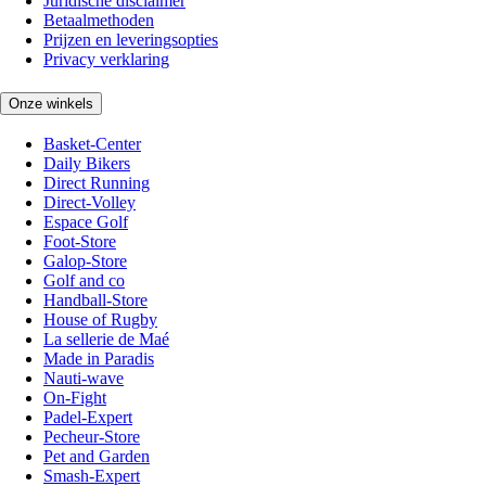
Juridische disclaimer
Betaalmethoden
Prijzen en leveringsopties
Privacy verklaring
Onze winkels
Basket-Center
Daily Bikers
Direct Running
Direct-Volley
Espace Golf
Foot-Store
Galop-Store
Golf and co
Handball-Store
House of Rugby
La sellerie de Maé
Made in Paradis
Nauti-wave
On-Fight
Padel-Expert
Pecheur-Store
Pet and Garden
Smash-Expert