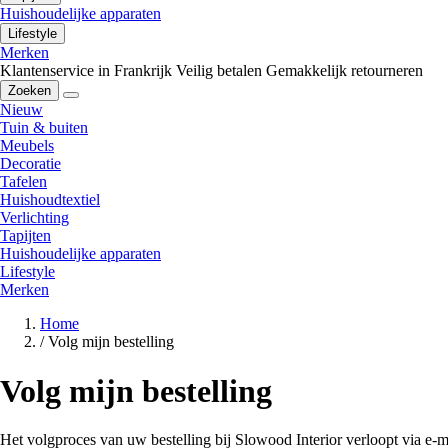
Huishoudelijke apparaten
Lifestyle
Merken
Klantenservice in Frankrijk
Veilig betalen
Gemakkelijk retourneren
Zoeken
Nieuw
Tuin & buiten
Meubels
Decoratie
Tafelen
Huishoudtextiel
Verlichting
Tapijten
Huishoudelijke apparaten
Lifestyle
Merken
Home
/
Volg mijn bestelling
Volg mijn bestelling
Het volgproces van uw bestelling bij Slowood Interior verloopt via e-m