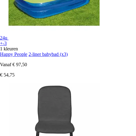
24u
+-3
1 kleuren
Happy People
2-liner babybad (x3)
Vanaf
€ 97,50
€ 54,75