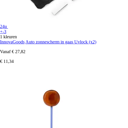
24u
+-3
1 kleuren
InnovaGoods
Auto zonnescherm in gaas Uvlock (x2)
Vanaf
€ 27,82
€ 11,34