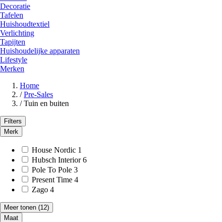
Decoratie
Tafelen
Huishoudtextiel
Verlichting
Tapijten
Huishoudelijke apparaten
Lifestyle
Merken
Home
/
Pre-Sales
/
Tuin en buiten
Filters
Merk
House Nordic
1
Hubsch Interior
6
Pole To Pole
3
Present Time
4
Zago
4
Meer tonen
(12)
Maat