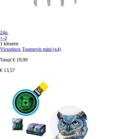
24u
+-3
1 kleuren
Victorinox
Tournevis mini (x4)
Vanaf
€ 19,99
€ 13,57