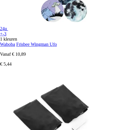
24u
+-3
1 kleuren
Waboba
Frisbee Wingman Ufo
Vanaf
€ 10,89
€ 5,44