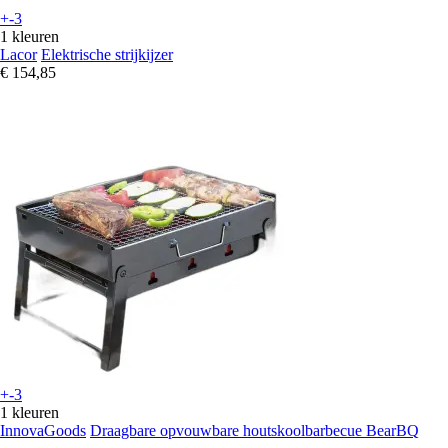
+-3
1 kleuren
Lacor
Elektrische strijkijzer
€ 154,85
+-3
1 kleuren
InnovaGoods
Draagbare opvouwbare houtskoolbarbecue BearBQ