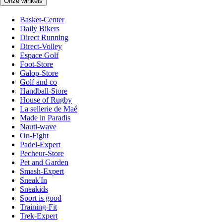
Onze winkels
Basket-Center
Daily Bikers
Direct Running
Direct-Volley
Espace Golf
Foot-Store
Galop-Store
Golf and co
Handball-Store
House of Rugby
La sellerie de Maé
Made in Paradis
Nauti-wave
On-Fight
Padel-Expert
Pecheur-Store
Pet and Garden
Smash-Expert
Sneak'In
Sneakids
Sport is good
Training-Fit
Trek-Expert