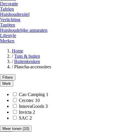
Decoratie
Tafelen
Huishoudtextiel
Verlichting
Tapijten
Huishoudelijke apparaten
Lifestyle
Merken
Home
/
Tuin & buiten
/
Buitenkeuken
/
Plancha-accessoires
Filters
Merk
Cao Camping
1
Cecotec
10
InnovaGoods
3
Invicta
2
SAC
2
Meer tonen
(10)