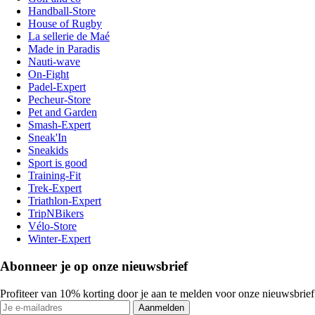
Handball-Store
House of Rugby
La sellerie de Maé
Made in Paradis
Nauti-wave
On-Fight
Padel-Expert
Pecheur-Store
Pet and Garden
Smash-Expert
Sneak'In
Sneakids
Sport is good
Training-Fit
Trek-Expert
Triathlon-Expert
TripNBikers
Vélo-Store
Winter-Expert
Abonneer je op onze nieuwsbrief
Profiteer van 10% korting door je aan te melden voor onze nieuwsbrief
Aanmelden