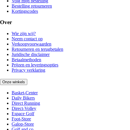
Volg mijn bestelling
Bestelling retourneren
Kortingscodes
Over
Wie zijn wij?
Neem contact op
Verkoopvoorwaarden
Retourneren en terugbetalen
Juridische disclaimer
Betaalmethoden
Prijzen en leveringsopties
Privacy verklaring
Onze winkels
Basket-Center
Daily Bikers
Direct Running
Direct-Volley
Espace Golf
Foot-Store
Galop-Store
Golf and co