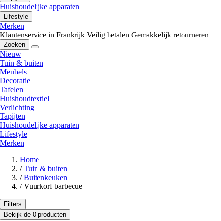
Huishoudelijke apparaten
Lifestyle
Merken
Klantenservice in Frankrijk
Veilig betalen
Gemakkelijk retourneren
Zoeken
Nieuw
Tuin & buiten
Meubels
Decoratie
Tafelen
Huishoudtextiel
Verlichting
Tapijten
Huishoudelijke apparaten
Lifestyle
Merken
Home
/
Tuin & buiten
/
Buitenkeuken
/
Vuurkorf barbecue
Filters
Bekijk de 0 producten