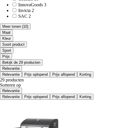
InnovaGoods
3
Invicta
2
SAC
2
Meer tonen
(10)
Maat
Kleur
Soort product
Sport
Prijs
Bekijk de 29 producten
Relevantie
Relevantie
Prijs oplopend
Prijs aflopend
Korting
29 producten
Sorteren op
Relevantie
Relevantie
Prijs oplopend
Prijs aflopend
Korting