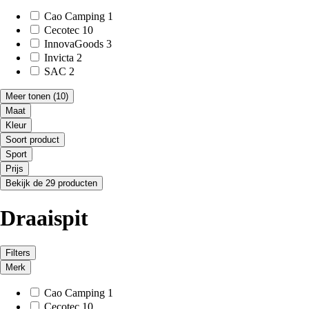
Cao Camping
1
Cecotec
10
InnovaGoods
3
Invicta
2
SAC
2
Meer tonen
(10)
Maat
Kleur
Soort product
Sport
Prijs
Bekijk de 29 producten
Draaispit
Filters
Merk
Cao Camping
1
Cecotec
10