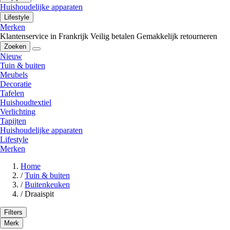
Huishoudelijke apparaten
Lifestyle
Merken
Klantenservice in Frankrijk
Veilig betalen
Gemakkelijk retourneren
Zoeken
Nieuw
Tuin & buiten
Meubels
Decoratie
Tafelen
Huishoudtextiel
Verlichting
Tapijten
Huishoudelijke apparaten
Lifestyle
Merken
Home
/
Tuin & buiten
/
Buitenkeuken
/
Draaispit
Filters
Merk