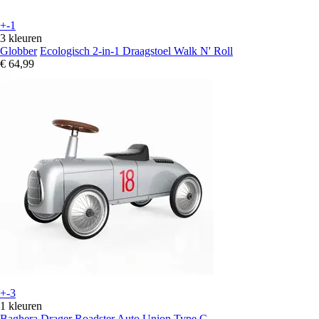
+-1
3 kleuren
Globber
Ecologisch 2-in-1 Draagstoel Walk N' Roll
€ 64,99
+-3
1 kleuren
Baghera
Drager Roadster Auto Union Type C