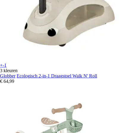
+-1
3 kleuren
Globber
Ecologisch 2-in-1 Draagstoel Walk N' Roll
€ 64,99