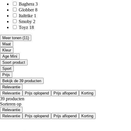
Baghera
3
Globber
8
Italtrike
1
Smoby
2
Toyz
18
Meer tonen
(11)
Maat
Kleur
Age Mini
Soort product
Sport
Prijs
Bekijk de 39 producten
Relevantie
Relevantie
Prijs oplopend
Prijs aflopend
Korting
39 producten
Sorteren op
Relevantie
Relevantie
Prijs oplopend
Prijs aflopend
Korting