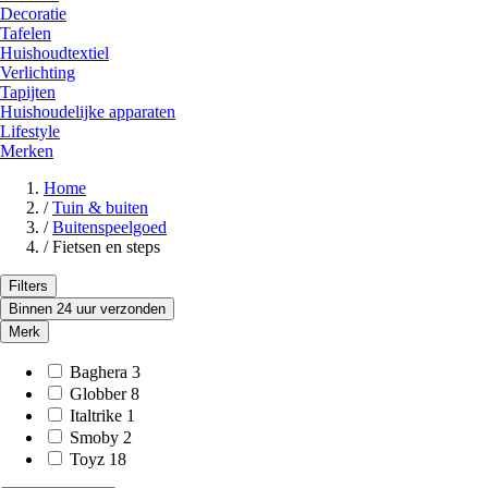
Decoratie
Tafelen
Huishoudtextiel
Verlichting
Tapijten
Huishoudelijke apparaten
Lifestyle
Merken
Home
/
Tuin & buiten
/
Buitenspeelgoed
/
Fietsen en steps
Filters
Binnen 24 uur verzonden
Merk
Baghera
3
Globber
8
Italtrike
1
Smoby
2
Toyz
18