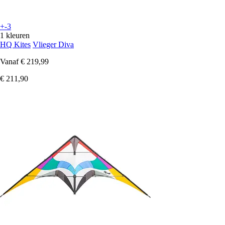
+-3
1 kleuren
HQ Kites
Vlieger Diva
Vanaf
€ 219,99
€ 211,90