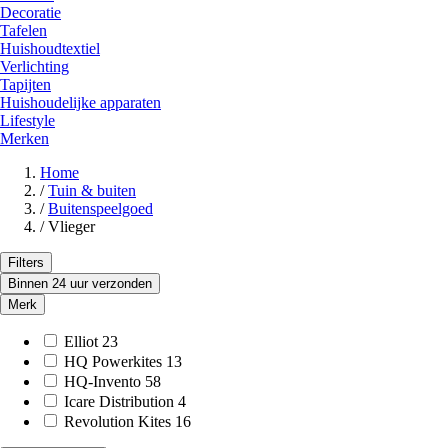
Decoratie
Tafelen
Huishoudtextiel
Verlichting
Tapijten
Huishoudelijke apparaten
Lifestyle
Merken
Home
/
Tuin & buiten
/
Buitenspeelgoed
/
Vlieger
Filters
Binnen 24 uur verzonden
Merk
Elliot
23
HQ Powerkites
13
HQ-Invento
58
Icare Distribution
4
Revolution Kites
16