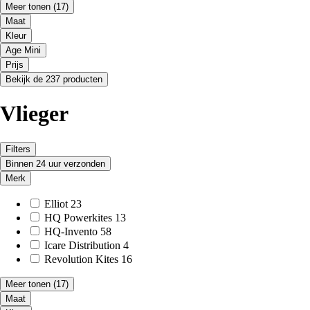
Meer tonen
(17)
Maat
Kleur
Age Mini
Prijs
Bekijk de 237 producten
Vlieger
Filters
Binnen 24 uur verzonden
Merk
Elliot
23
HQ Powerkites
13
HQ-Invento
58
Icare Distribution
4
Revolution Kites
16
Meer tonen
(17)
Maat