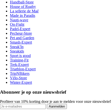
Handball-Store
House of Rugby
La sellerie de Maé
Made in Paradis
Nauti-wave
On-Fight
Padel-Expert
Pecheur-Store
Pet and Garden
Smash-Expert
Sneak'In
Sneakids
Sport is good
Training-Fit
Trek-Expert
Triathlon-Expert
TripNBikers
Vélo-Store
Winter-Expert
Abonneer je op onze nieuwsbrief
Profiteer van 10% korting door je aan te melden voor onze nieuwsbrief
Aanmelden