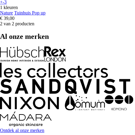
+-3
1 kleuren
Nature
Tuinhuis Pop up
€ 39,00
2 van 2 producten
Al onze merken
Ontdek al onze merken