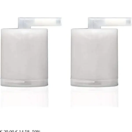
€ 29,00
€ 14,58
-50%