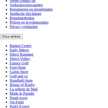
Neem contact op
Verkoopvoorwaarden
Retourneren en terugbetalen
Juridische disclaimer
Betaalmethoden
Prijzen en leveringsopties
Privacy verklaring
Onze winkels
Basket-Center
Daily Bikers
Direct Running
Direct-Volley
Espace Golf
Foot-Store
Galop-Store
Golf and co
Handball-Store
House of Rugby
La sellerie de Maé
Made in Paradis
Nauti-wave
On-Fight
Padel-Expert