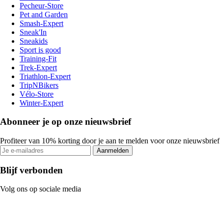
Pecheur-Store
Pet and Garden
Smash-Expert
Sneak'In
Sneakids
Sport is good
Training-Fit
Trek-Expert
Triathlon-Expert
TripNBikers
Vélo-Store
Winter-Expert
Abonneer je op onze nieuwsbrief
Profiteer van 10% korting door je aan te melden voor onze nieuwsbrief
Aanmelden
Blijf verbonden
Volg ons op sociale media