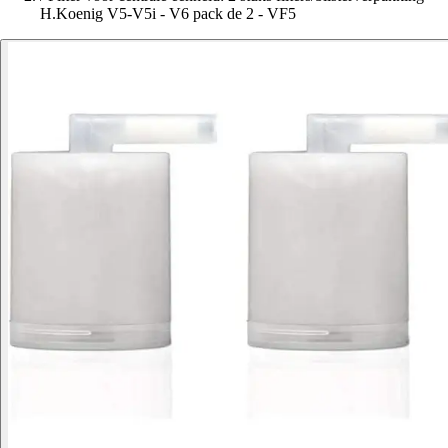
H.Koenig V5-V5i - V6 pack de 2 - VF5