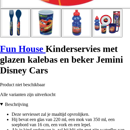
Fun House
Kinderservies met
glazen kalebas en beker Jemini
Disney Cars
Product niet beschikbaar
Alle varianten zijn uitverkocht
Beschrijving
Deze serviesset zal je maaltijd opvrolijken.
Hij bevat een glas van 220 ml, een mok van 350 ml, een
soepbord van 16 cm, een vork en een lepel.
Als je kind onderweg is, zal hij blij zijn met zijn waterfles van