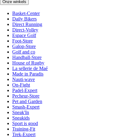
Onze winkels
Basket-Center
Daily Bikers
Direct Running
Direct-Volley
Espace Golf
Foot-Store
Galop-Store
Golf and co
Handball-Store
House of Rugby
La sellerie de Maé
Made in Paradis
Nauti-wave
On-Fight
Padel-Expert
Pecheur-Store
Pet and Garden
Smash-Expert
Sneak'In
Sneakids
Sport is good
Training-Fit
Trek-Expert