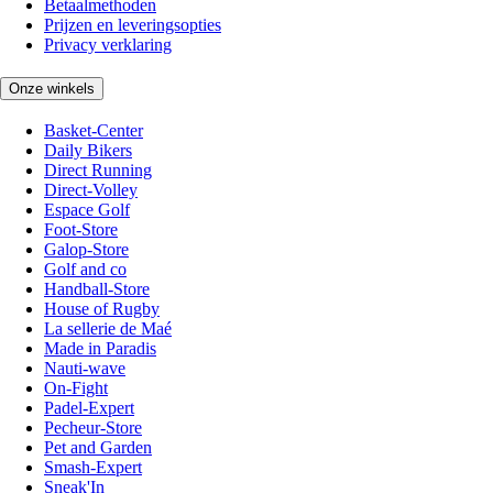
Betaalmethoden
Prijzen en leveringsopties
Privacy verklaring
Onze winkels
Basket-Center
Daily Bikers
Direct Running
Direct-Volley
Espace Golf
Foot-Store
Galop-Store
Golf and co
Handball-Store
House of Rugby
La sellerie de Maé
Made in Paradis
Nauti-wave
On-Fight
Padel-Expert
Pecheur-Store
Pet and Garden
Smash-Expert
Sneak'In