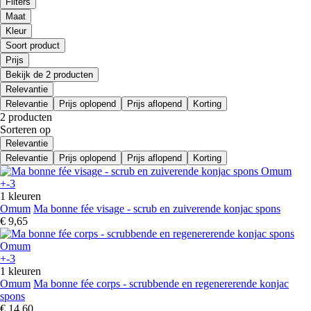
Filters
Maat
Kleur
Soort product
Prijs
Bekijk de 2 producten
Relevantie
Relevantie
Prijs oplopend
Prijs aflopend
Korting
2 producten
Sorteren op
Relevantie
Relevantie
Prijs oplopend
Prijs aflopend
Korting
+-3
1 kleuren
Omum
Ma bonne fée visage - scrub en zuiverende konjac spons
€ 9,65
+-3
1 kleuren
Omum
Ma bonne fée corps - scrubbende en regenererende konjac
spons
€ 14,60