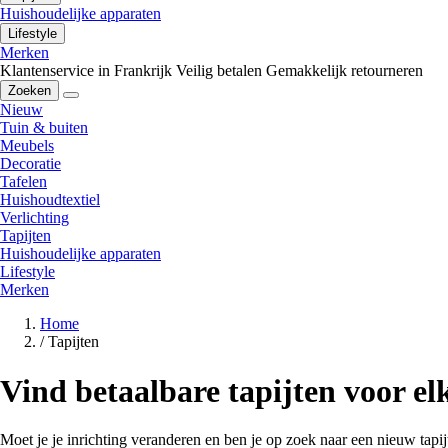
Huishoudelijke apparaten
Lifestyle
Merken
Klantenservice in Frankrijk
Veilig betalen
Gemakkelijk retourneren
Zoeken
Nieuw
Tuin & buiten
Meubels
Decoratie
Tafelen
Huishoudtextiel
Verlichting
Tapijten
Huishoudelijke apparaten
Lifestyle
Merken
Home
/
Tapijten
Vind betaalbare tapijten voor elk
Moet je je inrichting veranderen en ben je op zoek naar een nieuw tapi