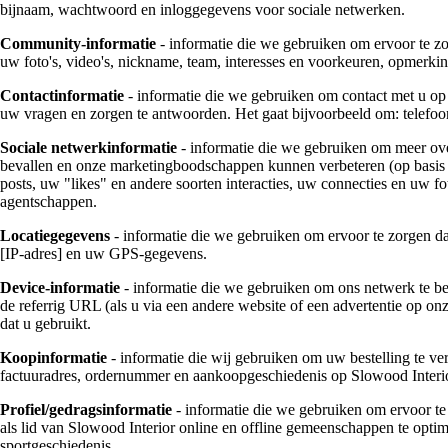
bijnaam, wachtwoord en inloggegevens voor sociale netwerken.
Community-informatie
- informatie die we gebruiken om ervoor te zo
uw foto's, video's, nickname, team, interesses en voorkeuren, opmer
Contactinformatie
- informatie die we gebruiken om contact met u op 
uw vragen en zorgen te antwoorden. Het gaat bijvoorbeeld om: telefoo
Sociale netwerkinformatie
- informatie die we gebruiken om meer ove
bevallen en onze marketingboodschappen kunnen verbeteren (op basis v
posts, uw "likes" en andere soorten interacties, uw connecties en uw f
agentschappen.
Locatiegegevens
- informatie die we gebruiken om ervoor te zorgen da
[IP-adres] en uw GPS-gegevens.
Device-informatie
- informatie die we gebruiken om ons netwerk te bev
de referrig URL (als u via een andere website of een advertentie op on
dat u gebruikt.
Koopinformatie
- informatie die wij gebruiken om uw bestelling te ve
factuuradres, ordernummer en aankoopgeschiedenis op Slowood Interi
Profiel/gedragsinformatie
- informatie die we gebruiken om ervoor te 
als lid van Slowood Interior online en offline gemeenschappen te optim
sportgeschiedenis.