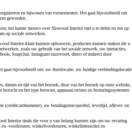
t registreren en bijwonen van evenementen. Het gaat bijvoorbeeld om
 bent geworden.
en, het laatste nieuws over Slowood Interior met u te delen en om op
aam op sociale netwerken.
Slowood Interior-klant kunnen opbouwen, producten kunnen maken die u
etwerken, zoals uw gebruik van het sociale netwerk, uw interacties,
ebook, Snapchat, Instagram enzovoort, direct of indirect door
t gaat bijvoorbeeld om: uw thuislocatie, uw huidige verbindingslocatie
es, datum en tijd van het bezoek, duur van het bezoek op onze website,
bt bezocht en het type browser, apparaat,versies en besturingssystemen
(creditcardnummer), uw betalingsrisicoprofiel, levertijd, aflever- en
wood Interior deals die voor u van belang kunnen zijn om uw ervaring
g en -voorkeuren, winkelvoorkeuren, winkelinteracties en