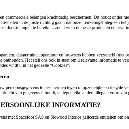
le en commerciële belangen krachtdadig beschermen. Dit houdt onder mee
ctiviteiten in de juiste richting gaan, dat onze marketingstrategieën h
e doelstellingen te bereiken, zodat we u de beste producten en ervari
paraten, dataterminalapparatuur en browsers hebben verzameld (met beh
e onthouden. Het stelt ons ook in staat om u relevante informatie te ve
odes vindt u in het gedeelte "Cookies".
teren
w persoonsgegevens te beschermen tegen onopzettelijke en illegale vern
rdracht van gegevens inhoudt, en tegen elke andere illegale vorm va
UW PERSOONLIJKE INFORMATIE?
ns met Spacefoot SAS en Slowood Interior gelieerde entiteiten om onsze