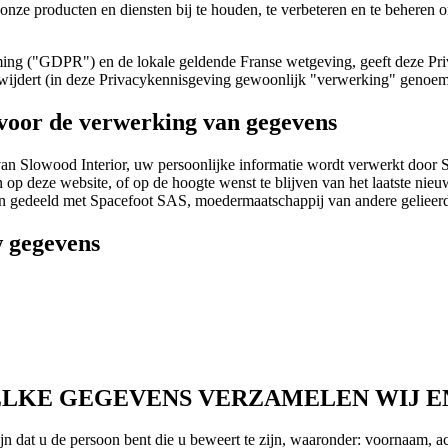
onze producten en diensten bij te houden, te verbeteren en te beheren 
g ("GDPR") en de lokale geldende Franse wetgeving, geeft deze Priv
erwijdert (in deze Privacykennisgeving gewoonlijk "verwerking" genoe
voor de verwerking van gegevens
van Slowood Interior, uw persoonlijke informatie wordt verwerkt door 
p deze website, of op de hoogte wenst te blijven van het laatste nie
n gedeeld met Spacefoot SAS, moedermaatschappij van andere gelieerde
w gegevens
ELKE GEGEVENS VERZAMELEN WIJ E
ijn dat u de persoon bent die u beweert te zijn, waaronder: voornaam