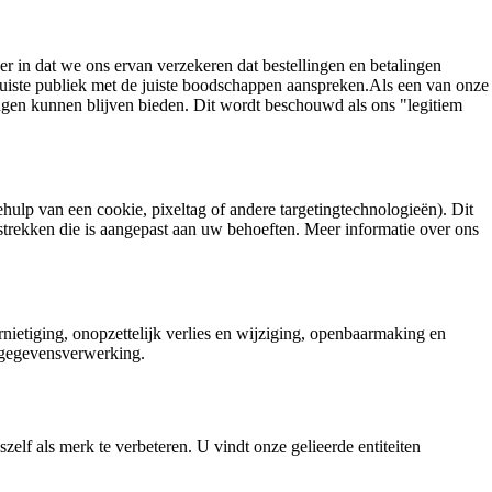
r in dat we ons ervan verzekeren dat bestellingen en betalingen
et juiste publiek met de juiste boodschappen aanspreken.Als een van onze
ngen kunnen blijven bieden. Dit wordt beschouwd als ons "legitiem
ulp van een cookie, pixeltag of andere targetingtechnologieën). Dit
rstrekken die is aangepast aan uw behoeften. Meer informatie over ons
ietiging, onopzettelijk verlies en wijziging, openbaarmaking en
n gegevensverwerking.
lf als merk te verbeteren. U vindt onze gelieerde entiteiten