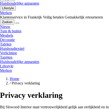
Huishoudelijke apparaten
Lifestyle
Merken
Klantenservice in Frankrijk
Veilig betalen
Gemakkelijk retourneren
Zoeken
Nieuw
Tuin & buiten
Meubels
Decoratie
Tafelen
Huishoudtextiel
Verlichting
Tapijten
Huishoudelijke apparaten
Lifestyle
Merken
Home
/
Privacy verklaring
Privacy verklaring
Bij Slowood Interior staat vertrouwelijkheid gelijk aan eerlijkheid en