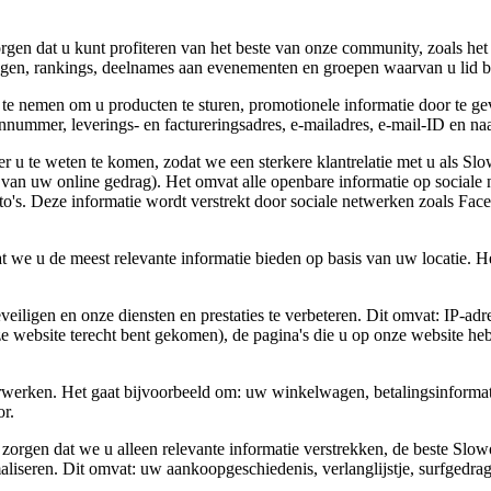
rgen dat u kunt profiteren van het beste van onze community, zoals he
kingen, rankings, deelnames aan evenementen en groepen waarvan u lid
te nemen om u producten te sturen, promotionele informatie door te gev
nnummer, leverings- en factureringsadres, e-mailadres, e-mail-ID en n
r u te weten te komen, zodat we een sterkere klantrelatie met u als 
an uw online gedrag). Het omvat alle openbare informatie op sociale n
oto's. Deze informatie wordt verstrekt door sociale netwerken zoals Fac
t we u de meest relevante informatie bieden op basis van uw locatie. He
eiligen en onze diensten en prestaties te verbeteren. Dit omvat: IP-adr
ze website terecht bent gekomen), de pagina's die u op onze website he
rwerken. Het gaat bijvoorbeeld om: uw winkelwagen, betalingsinformatie 
or.
zorgen dat we u alleen relevante informatie verstrekken, de beste Slo
aliseren. Dit omvat: uw aankoopgeschiedenis, verlanglijstje, surfgedra