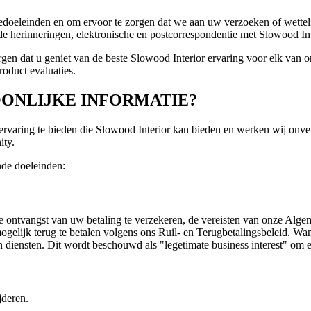
ledoeleinden en om ervoor te zorgen dat we aan uw verzoeken of wette
rde herinneringen, elektronische en postcorrespondentie met Slowood I
en dat u geniet van de beste Slowood Interior ervaring voor elk van onz
roduct evaluaties.
ONLIJKE INFORMATIE?
ervaring te bieden die Slowood Interior kan bieden en werken wij onve
ity.
nde doeleinden:
 ontvangst van uw betaling te verzekeren, de vereisten van onze Alge
en mogelijk terug te betalen volgens ons Ruil- en Terugbetalingsbeleid
diensten. Dit wordt beschouwd als "legetimate business interest" om erv
jderen.