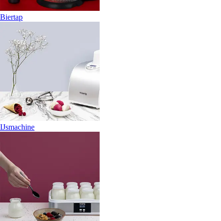
Biertap
IJsmachine