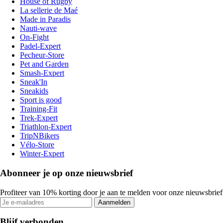
House of Rugby
La sellerie de Maé
Made in Paradis
Nauti-wave
On-Fight
Padel-Expert
Pecheur-Store
Pet and Garden
Smash-Expert
Sneak'In
Sneakids
Sport is good
Training-Fit
Trek-Expert
Triathlon-Expert
TripNBikers
Vélo-Store
Winter-Expert
Abonneer je op onze nieuwsbrief
Profiteer van 10% korting door je aan te melden voor onze nieuwsbrief
Aanmelden
Blijf verbonden