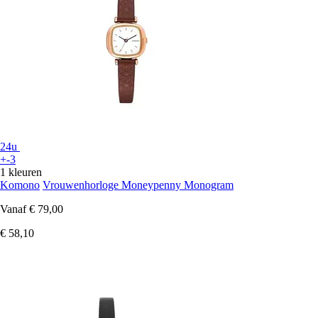
24u
+-3
1 kleuren
Komono
Vrouwenhorloge Moneypenny Monogram
Vanaf
€ 79,00
€ 58,10