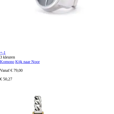
+-1
3 kleuren
Komono
Kijk naar Noor
Vanaf
€ 79,00
€ 50,27