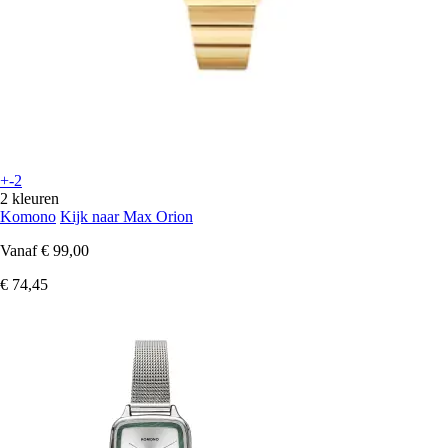
+-2
2 kleuren
Komono
Kijk naar Max Orion
Vanaf
€ 99,00
€ 74,45