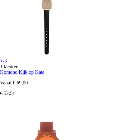
+-3
1 kleuren
Komono
Kijk op Kate
Vanaf
€ 69,00
€ 52,51