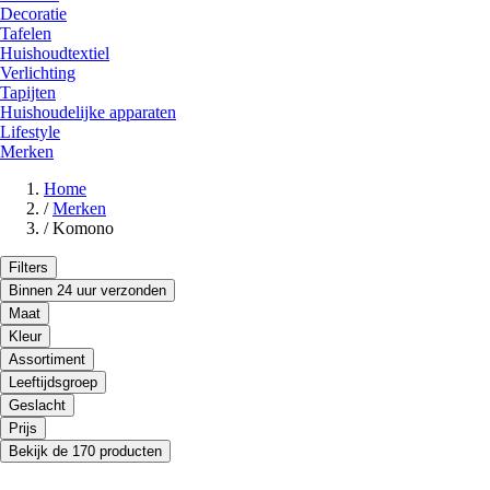
Decoratie
Tafelen
Huishoudtextiel
Verlichting
Tapijten
Huishoudelijke apparaten
Lifestyle
Merken
Home
/
Merken
/
Komono
Filters
Binnen 24 uur verzonden
Maat
Kleur
Assortiment
Leeftijdsgroep
Geslacht
Prijs
Bekijk de 170 producten