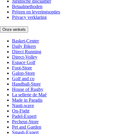
Juridische disclaimer
Betaalmethoden
Prijzen en leveringsopties
Privacy verklaring
Onze winkels
Basket-Center
Daily Bikers
Direct Running
Direct-Volley
Espace Golf
Foot-Store
Galop-Store
Golf and co
Handball-Store
House of Rugby
La sellerie de Maé
Made in Paradis
Nauti-wave
On-Fight
Padel-Expert
Pecheur-Store
Pet and Garden
Smash-Expert