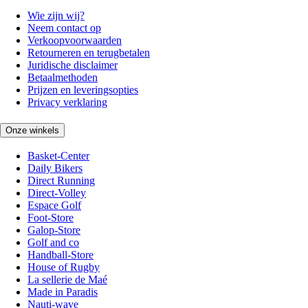
Wie zijn wij?
Neem contact op
Verkoopvoorwaarden
Retourneren en terugbetalen
Juridische disclaimer
Betaalmethoden
Prijzen en leveringsopties
Privacy verklaring
Onze winkels
Basket-Center
Daily Bikers
Direct Running
Direct-Volley
Espace Golf
Foot-Store
Galop-Store
Golf and co
Handball-Store
House of Rugby
La sellerie de Maé
Made in Paradis
Nauti-wave