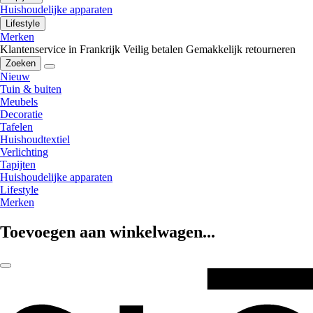
Huishoudelijke apparaten
Lifestyle
Merken
Klantenservice in Frankrijk
Veilig betalen
Gemakkelijk retourneren
Zoeken
Nieuw
Tuin & buiten
Meubels
Decoratie
Tafelen
Huishoudtextiel
Verlichting
Tapijten
Huishoudelijke apparaten
Lifestyle
Merken
Toevoegen aan winkelwagen...