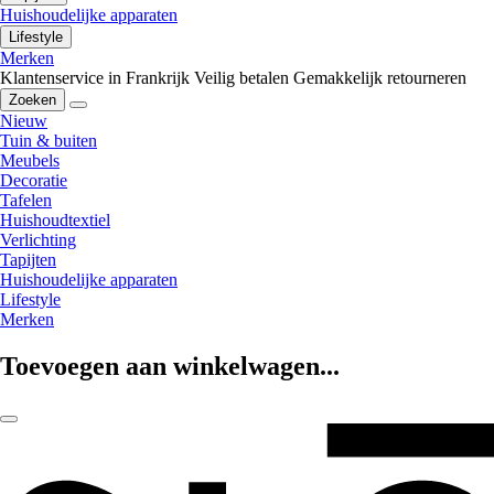
Huishoudelijke apparaten
Lifestyle
Merken
Klantenservice in Frankrijk
Veilig betalen
Gemakkelijk retourneren
Zoeken
Nieuw
Tuin & buiten
Meubels
Decoratie
Tafelen
Huishoudtextiel
Verlichting
Tapijten
Huishoudelijke apparaten
Lifestyle
Merken
Toevoegen aan winkelwagen...