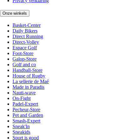
Privacy verklaring
Onze winkels
Basket-Center
Daily Bikers
Direct Running
Direct-Volley
Espace Golf
Foot-Store
Galop-Store
Golf and co
Handball-Store
House of Rugby
La sellerie de Maé
Made in Paradis
Nauti-wave
On-Fight
Padel-Expert
Pecheur-Store
Pet and Garden
Smash-Expert
Sneak'In
Sneakids
Sport is good