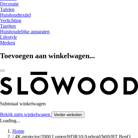
Decoratie
Tafelen
Huishoudtextiel
Verlichting
Tapijten
Huishoudelijke apparaten
Lifestyle
Merken
Toevoegen aan winkelwagen...
Subtotaal winkelwagen
Bekijk mijn winkelwagen
Verder winkelen
Loading...
Home
/
4K-projector/2000 Lumen/HDR10/Android/Wifi/BT BenQ