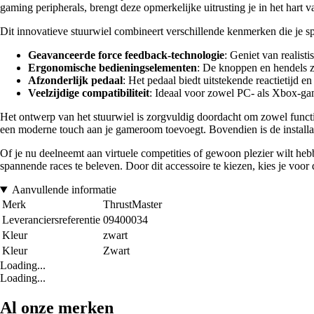
gaming peripherals, brengt deze opmerkelijke uitrusting je in het hart v
Dit innovatieve stuurwiel combineert verschillende kenmerken die je s
Geavanceerde force feedback-technologie
: Geniet van realist
Ergonomische bedieningselementen
: De knoppen en hendels zi
Afzonderlijk pedaal
: Het pedaal biedt uitstekende reactietijd 
Veelzijdige compatibiliteit
: Ideaal voor zowel PC- als Xbox-gam
Het ontwerp van het stuurwiel is zorgvuldig doordacht om zowel function
een moderne touch aan je gameroom toevoegt. Bovendien is de installatie
Of je nu deelneemt aan virtuele competities of gewoon plezier wilt h
spannende races te beleven. Door dit accessoire te kiezen, kies je voor
Aanvullende informatie
Merk
ThrustMaster
Leveranciersreferentie
09400034
Kleur
zwart
Kleur
Zwart
Loading...
Loading...
Al onze merken