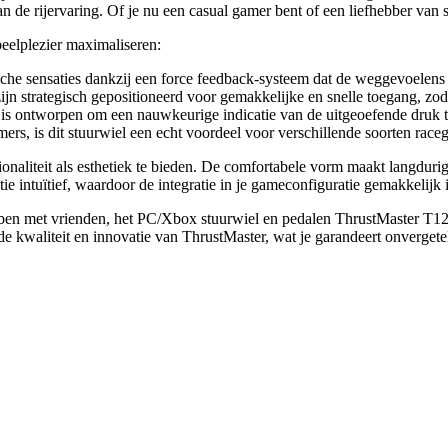
an de rijervaring. Of je nu een casual gamer bent of een liefhebber van 
peelplezier maximaliseren:
ische sensaties dankzij een force feedback-systeem dat de weggevoelens
jn strategisch gepositioneerd voor gemakkelijke en snelle toegang, zoda
en is ontworpen om een nauwkeurige indicatie van de uitgeoefende druk t
ers, is dit stuurwiel een echt voordeel voor verschillende soorten race
aliteit als esthetiek te bieden. De comfortabele vorm maakt langdurige 
 intuïtief, waardoor de integratie in je gameconfiguratie gemakkelijk i
ebben met vrienden, het PC/Xbox stuurwiel en pedalen ThrustMaster T12
 de kwaliteit en innovatie van ThrustMaster, wat je garandeert onverget