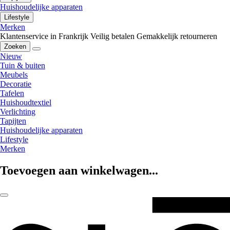
Huishoudelijke apparaten
Lifestyle
Merken
Klantenservice in Frankrijk
Veilig betalen
Gemakkelijk retourneren
Zoeken
Nieuw
Tuin & buiten
Meubels
Decoratie
Tafelen
Huishoudtextiel
Verlichting
Tapijten
Huishoudelijke apparaten
Lifestyle
Merken
Toevoegen aan winkelwagen...