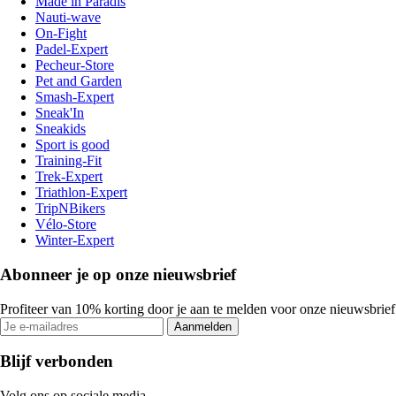
Made in Paradis
Nauti-wave
On-Fight
Padel-Expert
Pecheur-Store
Pet and Garden
Smash-Expert
Sneak'In
Sneakids
Sport is good
Training-Fit
Trek-Expert
Triathlon-Expert
TripNBikers
Vélo-Store
Winter-Expert
Abonneer je op onze nieuwsbrief
Profiteer van 10% korting door je aan te melden voor onze nieuwsbrief
Aanmelden
Blijf verbonden
Volg ons op sociale media