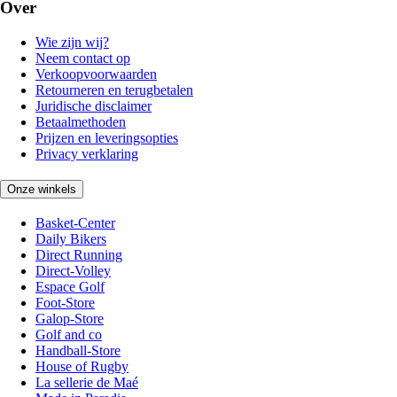
Over
Wie zijn wij?
Neem contact op
Verkoopvoorwaarden
Retourneren en terugbetalen
Juridische disclaimer
Betaalmethoden
Prijzen en leveringsopties
Privacy verklaring
Onze winkels
Basket-Center
Daily Bikers
Direct Running
Direct-Volley
Espace Golf
Foot-Store
Galop-Store
Golf and co
Handball-Store
House of Rugby
La sellerie de Maé