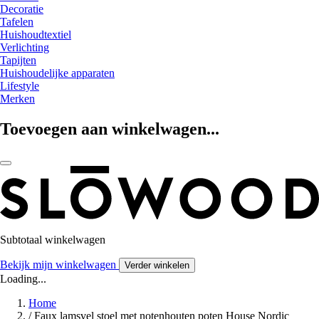
Decoratie
Tafelen
Huishoudtextiel
Verlichting
Tapijten
Huishoudelijke apparaten
Lifestyle
Merken
Toevoegen aan winkelwagen...
Subtotaal winkelwagen
Bekijk mijn winkelwagen
Verder winkelen
Loading...
Home
/
Faux lamsvel stoel met notenhouten poten House Nordic