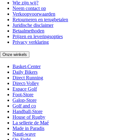
Wie zijn wij?
Neem contact op
Verkoopvoorwaarden
Retourneren en terugbetalen
Juridische disclaimer
Betaalmethoden
Prijzen en leveringsopties
Privacy verklaring
Onze winkels
Basket-Center
Daily Bikers
Direct Running
Direct-Volley
Espace Golf
Foot-Store
Galop-Store
Golf and co
Handball-Store
House of Rugby
La sellerie de Maé
Made in Paradis
Nauti-wave
On-Fight