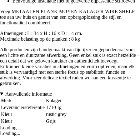
Eenvoudige installatie met bijgeleverde bijpassende schroeven
Voeg METAALEN PLANK MOYEN KALAGER WIRE SHELF
toe aan uw huis en geniet van een opbergoplossing die stijl en
functionaliteit combineert.
Afmetingen : L : 34 x H : 16 x D : 14 cm.
Maximale belasting op de planken : 8 kg
Alle producten zijn handgemaakt van fijn ijzer en gepoedercoat voor
een lichte en duurzame afwerking. Geen enkel stuk is exact hetzelfde -
een detail dat we geloven karakter en authenticiteit toevoegt.
Er kunnen kleine variaties in afmetingen en vorm optreden, maar elk
stuk is vervaardigd met een sterke focus op stabiliteit, functie en
afwerking. Voor zeer delicate textiel raden we aan een kussentje te
gebruiken.
Aanvullende informatie
Merk
Kalager
Leveranciersreferentie
1710-rg
Kleur
rustic grey
Kleur
Grijs
Loading...
Loading...