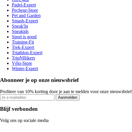
Padel-Expert
Pecheur-Store
Pet and Garden
Smash-Expert
Sneak'In
Sneakids
Sport is good
Training-Fit
Trek-Expert
Triathlon-Expert
TripNBikers
Vélo-Store
Winter-Expert
Abonneer je op onze nieuwsbrief
Profiteer van 10% korting door je aan te melden voor onze nieuwsbrief
Aanmelden
Blijf verbonden
Volg ons op sociale media