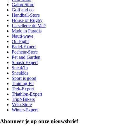
Galop-Store
Golf and co
Handball-Store
House of Rugby
La sellerie de Maé
Made in Paradis
Nauti-wave
On-Fight
Padel-Expert
Pecheur-Store
Pet and Garden
Smash-Expert
Sneak'In
Sneakids
Sport is good
Training-Fit
Trek-Expert
Triathlon-Expert
TripNBikers
Vélo-Store
Winter-Expert
Abonneer je op onze nieuwsbrief