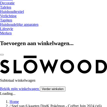
Decoratie
Tafelen
Huishoudtextiel
Verlichting
Tapijten
Huishoudelijke apparaten
Lifestyle
Merken
Toevoegen aan winkelwagen...
Subtotaal winkelwagen
Bekijk mijn winkelwagen
Verder winkelen
Loading...
Home
/
Spel van 6 kaarten DistK Pokémon - Coffret Juin 2024 (x6)