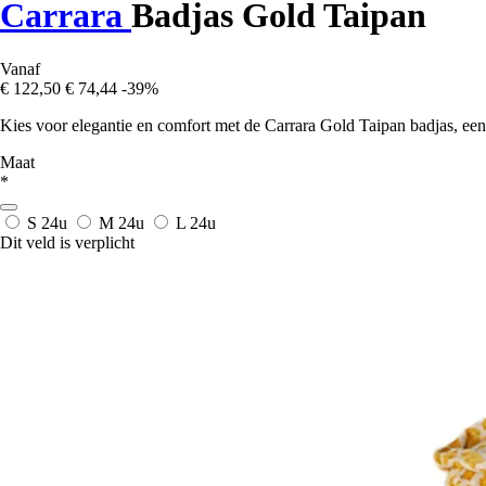
Carrara
Badjas Gold Taipan
Vanaf
€ 122,50
€ 74,44
-39%
Kies voor elegantie en comfort met de Carrara Gold Taipan badjas, een
Maat
*
S
24u
M
24u
L
24u
Dit veld is verplicht