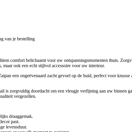
g van je bestelling
n ultiem comfort belichaamt voor uw ontspanningsmomenten thuis. Zorgv
s, maar ook een echt stijlvol accessoire voor uw interieur.
ipan een ongeëvenaard zacht gevoel op de huid, perfect voor knusse a
detail is zorgvuldig doordacht om een vleugje verfijning aan uw binnen 
aliteit vergezellen.
lijks draaggemak.
decor past.
nge levensduur.