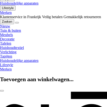
Huishoudelijke apparaten
Lifestyle
Merken
Klantenservice in Frankrijk
Veilig betalen
Gemakkelijk retourneren
Zoeken
Nieuw
Tuin & buiten
Meubels
Decoratie
Tafelen
Huishoudtextiel
Verlichting
Tapijten
Huishoudelijke apparaten
Lifestyle
Merken
Toevoegen aan winkelwagen...