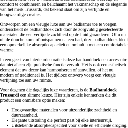
comfort te combineren en belichaamt het vakmanschap en de elegantie
van het merk Trussardi, dat bekend staat om zijn verfijnde en
hoogwaardige creaties.
Ontworpen om een vleugje luxe aan uw badkamer toe te voegen,
onderscheidt de badhanddoek zich door de zorgvuldig geselecteerde
materialen die een verfijnde zachtheid op de huid garanderen. Of u nu
uit de douche komt of ontspannen na een bad, deze badhanddoek biedt
een opmerkelijke absorptiecapaciteit en omhult u met een comfortabele
warmte.
In een geest van interieurdecoratie is deze badhanddoek een accessoire
dat niet alleen zijn praktische functie vervult. Het is ook een esthetisch
element dat uw decor kan harmoniseren of aanvullen, of het nu
modern of traditioneel is. Het tijdloze ontwerp voegt een vleugje
verfijning toe aan uw ruimte.
Voor degenen die dagelijks luxe waarderen, is de
Badhanddoek
Trussardi
een slimme keuze. Hier zijn enkele kenmerken die dit
product een onmisbare optie maken:
Hoogwaardige materialen voor uitzonderlijke zachtheid en
duurzaamheid.
Elegante uitstraling die perfect past bij elke interieurstijl.
Uitstekende absorptiecapaciteit voor snelle en efficiënte droging.