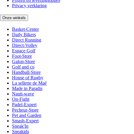
Prijzen en leveringsopties
Privacy verklaring
Onze winkels
Basket-Center
Daily Bikers
Direct Running
Direct-Volley
Espace Golf
Foot-Store
Galop-Store
Golf and co
Handball-Store
House of Rugby
La sellerie de Maé
Made in Paradis
Nauti-wave
On-Fight
Padel-Expert
Pecheur-Store
Pet and Garden
Smash-Expert
Sneak'In
Sneakids